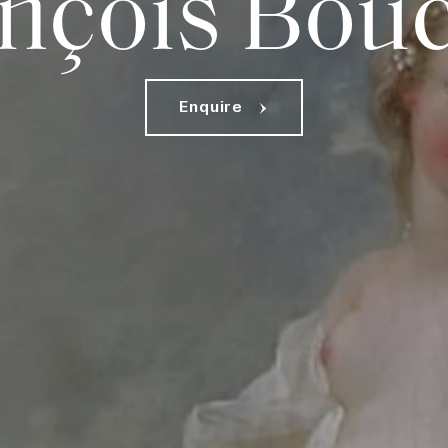
nçois Bou
E
n
q
u
i
r
e